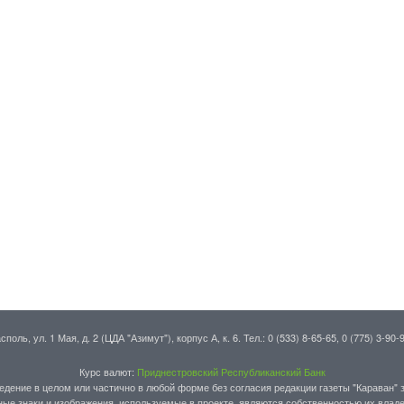
поль, ул. 1 Мая, д. 2 (ЦДА "Азимут"), корпус А, к. 6. Тел.: 0 (533) 8-65-65, 0 (775) 3-90-
Курс валют:
Приднестровский Республиканский Банк
едение в целом или частично в любой форме без согласия редакции газеты "Караван" 
ные знаки и изображения, используемые в проекте, являются собственностью их владе