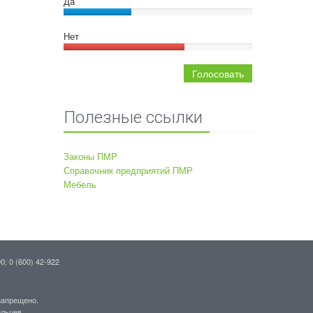
Да
Нет
Голосовать
Полезные ссылки
Законы ПМР
Справочник предприятий ПМР
Мебель
90; 0 (600) 42-922
запрещено.
льцев.