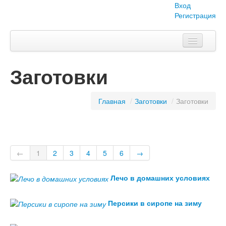
Вход
Регистрация
Главная
Заготовки
Тема номера
Объявления
Главная
/
Заготовки
/
Заготовки
Наши проекты
Абитуриент
←
1
2
3
4
5
6
→
Вопросы-ответы
Лечо в домашних условиях
О нас
Персики в сиропе на зиму