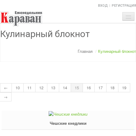
ВХОД
РЕГИСТРАЦИЯ
ГЛАВНАЯ
Кулинарный блокнот
ТЕМА НОМЕРА
Главная
/
Кулинарный блокнот
ОБЪЯВЛЕНИЯ
НАШИ ПРОЕКТЫ
АБИТУРИЕНТ
←
10
11
12
13
14
15
16
17
18
19
ВОПРОСЫ-ОТВЕТЫ
→
О НАС
Чешские кнедлики