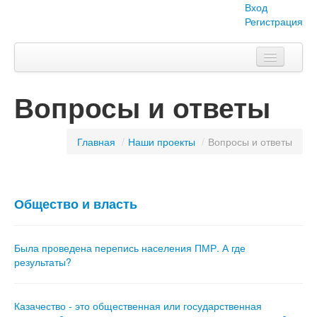
Вход
Регистрация
Главная
Вопросы и ответы
Тема номера
Объявления
Главная
/
Наши проекты
/
Вопросы и ответы
Наши проекты
Абитуриент
Общество и власть
Вопросы-ответы
Была проведена перепись населения ПМР. А где
О нас
результаты?
Казачество - это общественная или государственная