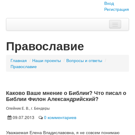
Вход
Регистрация
Главная
Православие
Тема номера
Объявления
Главная
/
Наши проекты
/
Вопросы и ответы
/
Православие
Наши проекты
Абитуриент
Каково Ваше мнение о Библии? Что писал о
Вопросы-ответы
Библии Филон Александрийский?
О нас
Олейник Е. В., г. Бендеры
09.07.2013
0 комментариев
Уважаемая Елена Владиславовна, я не совсем понимаю