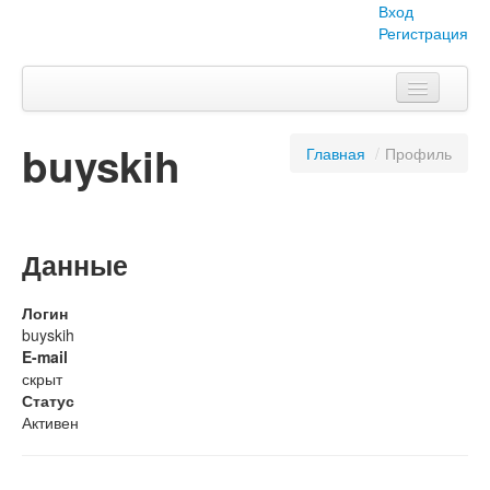
Вход
Регистрация
Главная
buyskih
Главная
/
Профиль
Тема номера
Объявления
Наши проекты
Данные
Абитуриент
Логин
buyskih
Вопросы-ответы
E-mail
скрыт
О нас
Статус
Активен