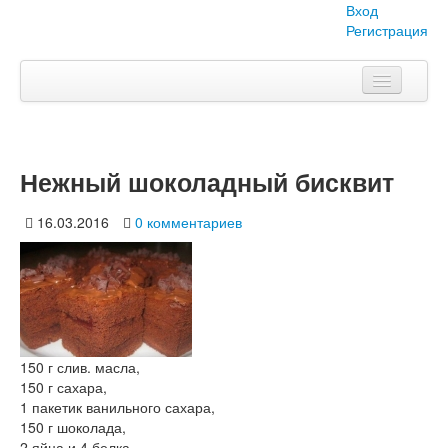
Вход
Регистрация
Главная
Тема номера
Нежный шоколадный бисквит
Объявления
16.03.2016
0 комментариев
Наши проекты
Абитуриент
Вопросы-ответы
О нас
150 г слив. масла,
150 г сахара,
1 пакетик ванильного сахара,
150 г шоколада,
2 яйца и 4 белка,