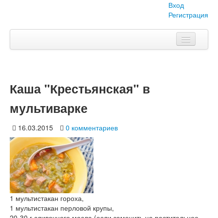
Вход
Регистрация
Главная
Тема номера
Каша "Крестьянская" в
Объявления
мультиварке
Наши проекты
16.03.2015
0 комментариев
Абитуриент
Вопросы-ответы
О нас
1 мультистакан гороха,
1 мультистакан перловой крупы,
20-30 г сливочного масла (если заменить на растительное