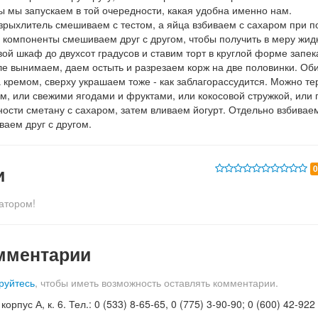
ы мы запускаем в той очередности, какая удобна именно нам.
зрыхлитель смешиваем с тестом, а яйца взбиваем с сахаром при 
 компоненты смешиваем друг с другом, чтобы получить в меру жид
вой шкаф до двухсот градусов и ставим торт в круглой форме запек
ле вынимаем, даем остыть и разрезаем корж на две половинки. Об
кремом, сверху украшаем тоже - как заблагорассудится. Можно т
, или свежими ягодами и фруктами, или кокосовой стружкой, или 
ости сметану с сахаром, затем вливаем йогурт. Отдельно взбиваем
аем друг с другом.
и
атором!
мментарии
руйтесь
, чтобы иметь возможность оставлять комментарии.
орпус А, к. 6. Тел.: 0 (533) 8-65-65, 0 (775) 3-90-90; 0 (600) 42-922