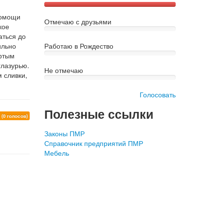
помощи
Отмечаю с друзьями
кое
аться до
ильно
Работаю в Рождество
ертым
глазурью.
Не отмечаю
 сливки,
Голосовать
Полезные ссылки
0
(0 голосов)
Законы ПМР
Справочник предприятий ПМР
Мебель