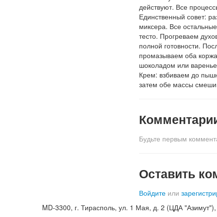
действуют. Все процесс
Единственный совет: ра
миксера. Все остальные
тесто. Прогреваем духо
полной готовности. Пос
промазываем оба коржа 
шоколадом или вареньем
Крем: взбиваем до пышн
затем обе массы смешив
Комментари
Будьте первым коммент
Оставить ко
Войдите
или
зарегистри
MD-3300, г. Тирасполь, ул. 1 Мая, д. 2 (ЦДА "Азимут"), к