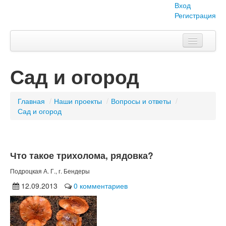
Вход
Регистрация
Главная
Сад и огород
Тема номера
Объявления
Главная
/
Наши проекты
/
Вопросы и ответы
/
Сад и огород
Наши проекты
Абитуриент
Что такое трихолома, рядовка?
Вопросы-ответы
Подроцкая А. Г., г. Бендеры
О нас
12.09.2013
0 комментариев