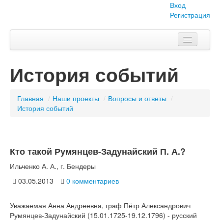
Вход
Регистрация
Главная
История событий
Тема номера
Объявления
Главная
/
Наши проекты
/
Вопросы и ответы
/
История событий
Наши проекты
Абитуриент
Кто такой Румянцев-Задунайский П. А.?
Вопросы-ответы
Ильченко А. А., г. Бендеры
О нас
03.05.2013
0 комментариев
Уважаемая Анна Андреевна, граф Пётр Александрович
Румянцев-Задунайский (15.01.1725-19.12.1796) - русский