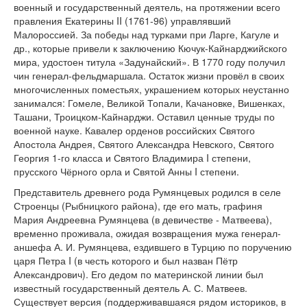
военный и государственный деятель, на протяжении всего
правления Екатерины II (1761-96) управлявший
Малороссией. За победы над турками при Ларге, Кагуле и
др., которые привели к заключению Кючук-Кайнарджийского
мира, удостоен титула «Задунайский». В 1770 году получил
чин генерал-фельдмаршала. Остаток жизни провёл в своих
многочисленных поместьях, украшением которых неустанно
занимался: Гомеле, Великой Топали, Качановке, Вишенках,
Ташани, Троицком-Кайнарджи. Оставил ценные труды по
военной науке. Кавалер орденов российских Святого
Апостола Андрея, Святого Александра Невского, Святого
Георгия 1-го класса и Святого Владимира I степени,
прусского Чёрного орла и Святой Анны I степени.
Представитель древнего рода Румянцевых родился в селе
Строенцы (Рыбницкого района), где его мать, графиня
Мария Андреевна Румянцева (в девичестве - Матвеева),
временно проживала, ожидая возвращения мужа генерал-
аншефа А. И. Румянцева, ездившего в Турцию по поручению
царя Петра I (в честь которого и был назван Пётр
Александрович). Его дедом по материнской линии был
известный государственный деятель А. С. Матвеев.
Существует версия (поддерживавшаяся рядом историков, в