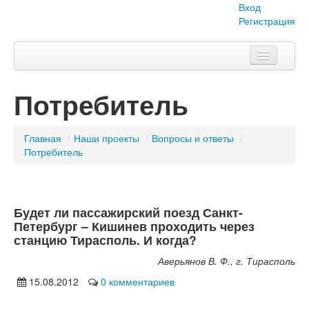
Вход
Регистрация
Главная
Потребитель
Тема номера
Объявления
Главная
/
Наши проекты
/
Вопросы и ответы
/
Потребитель
Наши проекты
Абитуриент
Будет ли пассажирский поезд Санкт-
Вопросы-ответы
Петербург – Кишинев проходить через
станцию Тирасполь. И когда?
О нас
Аверьянов В. Ф., г. Тирасполь
15.08.2012
0 комментариев