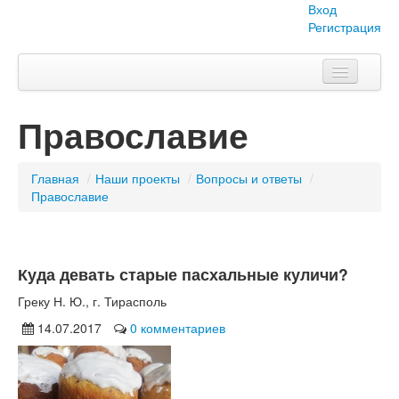
Вход
Регистрация
Главная
Православие
Тема номера
Объявления
Главная
/
Наши проекты
/
Вопросы и ответы
/
Православие
Наши проекты
Абитуриент
Куда девать старые пасхальные куличи?
Вопросы-ответы
Греку Н. Ю., г. Тирасполь
О нас
14.07.2017
0 комментариев