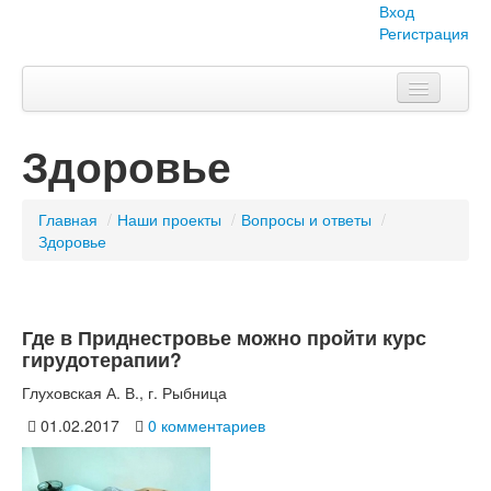
Вход
Регистрация
Главная
Здоровье
Тема номера
Объявления
Главная
/
Наши проекты
/
Вопросы и ответы
/
Здоровье
Наши проекты
Абитуриент
Где в Приднестровье можно пройти курс
Вопросы-ответы
гирудотерапии?
О нас
Глуховская А. В., г. Рыбница
01.02.2017
0 комментариев