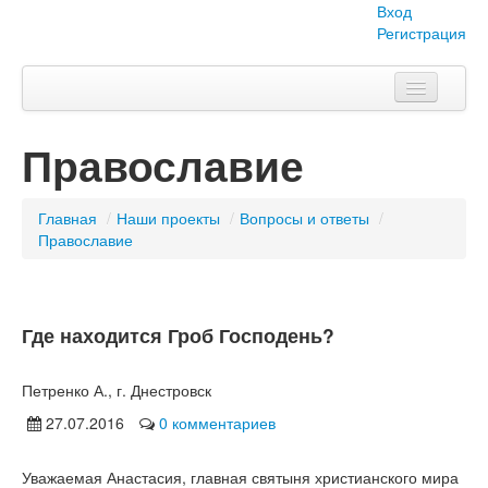
Вход
Регистрация
Главная
Православие
Тема номера
Объявления
Главная
/
Наши проекты
/
Вопросы и ответы
/
Православие
Наши проекты
Абитуриент
Где находится Гроб Господень?
Вопросы-ответы
О нас
Петренко А., г. Днестровск
27.07.2016
0 комментариев
Уважаемая Анастасия, главная святыня христианского мира