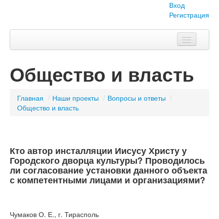
Вход
Регистрация
Главная
Общество и власть
Тема номера
Объявления
Главная
/
Наши проекты
/
Вопросы и ответы
/
Общество и власть
Наши проекты
Абитуриент
Кто автор инсталляции Иисусу Христу у
Вопросы-ответы
Городского дворца культуры? Проводилось
ли согласование установки данного объекта
О нас
с компетентными лицами и организациями?
Чумаков О. Е., г. Тирасполь