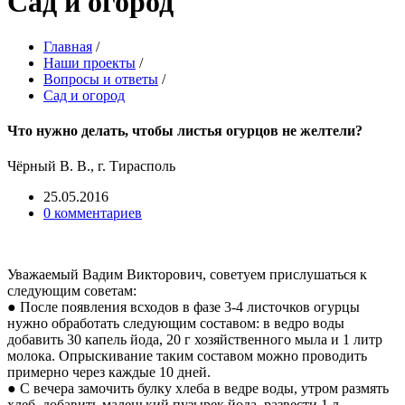
Сад и огород
Главная
/
Наши проекты
/
Вопросы и ответы
/
Сад и огород
Что нужно делать, чтобы листья огурцов не желтели?
Чёрный В. В., г. Тирасполь
25.05.2016
0 комментариев
Уважаемый Вадим Викторович, советуем прислушаться к
следующим советам:
● После появления всходов в фазе 3-4 листочков огурцы
нужно обработать следующим составом: в ведро воды
добавить 30 капель йода, 20 г хозяйственного мыла и 1 литр
молока. Опрыскивание таким составом можно проводить
примерно через каждые 10 дней.
● С вечера замочить булку хлеба в ведре воды, утром размять
хлеб, добавить маленький пузырек йода, развести 1 л