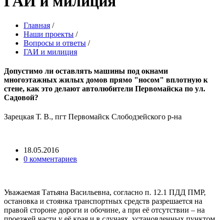
ГАИ и милиция
Главная
/
Наши проекты
/
Вопросы и ответы
/
ГАИ и милиция
Допустимо ли оставлять машины под окнами
многоэтажных жилых домов прямо "носом" вплотную к
стене, как это делают автолюбители Первомайска по ул.
Садовой?
Зарецкая Т. В., пгт Первомайск Слободзейского р-на
18.05.2016
0 комментариев
Уважаемая Татьяна Васильевна, согласно п. 12.1 ПДД ПМР,
остановка и стоянка транспортных средств разрешается на
правой стороне дороги и обочине, а при её отсутствии – на
проезжей части у её края и в случаях, установленных пунктом