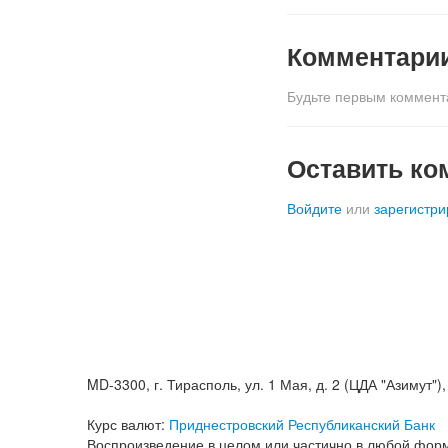
Комментари
Будьте первым коммент
Оставить ко
Войдите
или
зарегистри
MD-3300, г. Тирасполь, ул. 1 Мая, д. 2 (ЦДА "Азимут"), к
Курс валют:
Приднестровский Республиканский Банк
Воспроизведение в целом или частично в любой форм