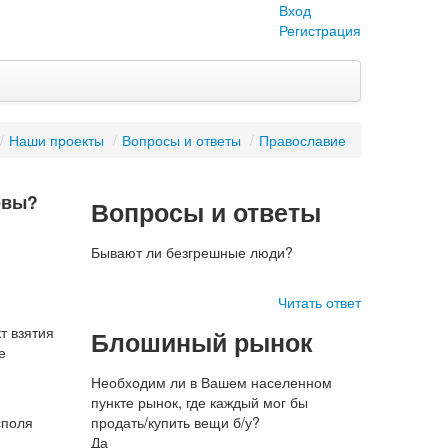
Вход
Регистрация
/
Наши проекты
/
Вопросы и ответы
/
Православие
овы?
Вопросы и ответы
Бывают ли безгрешные люди?
Читать ответ
т взятия
Блошиный рынок
е
Необходим ли в Вашем населенном
пункте рынок, где каждый мог бы
асполя
продать/купить вещи б/у?
Да