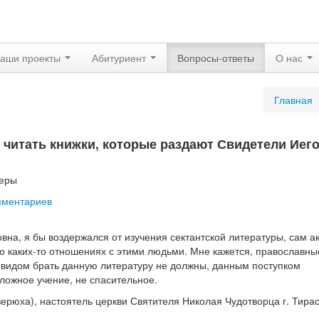
аши проекты
Абитуриент
Вопросы-ответы
О нас
Главная
 читать книжки, которые раздают Свидетели Иег
деры
мментариев
на, я бы воздержался от изучения сектантской литературы, сам ак
 о каких-то отношениях с этими людьми. Мне кажется, православны
 видом брать данную литературу не должны, данным поступком
 ложное учение, не спасительное.
ерюха), настоятель церкви Святителя Николая Чудотворца г. Тир