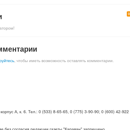
и
атором!
мментарии
руйтесь
, чтобы иметь возможность оставлять комментарии.
орпус А, к. 6. Тел.: 0 (533) 8-65-65, 0 (775) 3-90-90; 0 (600) 42-922
е без согласия редакции газеты "Караван" запрещено.