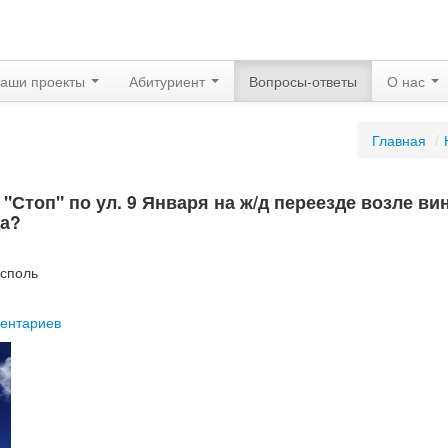
аши проекты
Абитуриент
Вопросы-ответы
О нас
Главная
/
 "Стоп" по ул. 9 Января на ж/д переезде возле ви
да?
асполь
ентариев