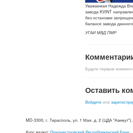
Уважаемая Надежда Вла
завода KVINT направле
без остановки запрещен
балансе завода данного
УГАИ МВД ПМР
Комментари
Будьте первым коммент
Оставить ко
Войдите
или
зарегистри
MD-3300, г. Тирасполь, ул. 1 Мая, д. 2 (ЦДА "Азимут"), к
Курс валют:
Приднестровский Республиканский Банк