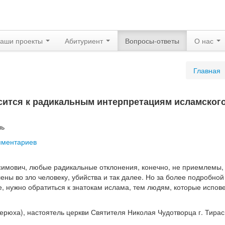
аши проекты
Абитуриент
Вопросы-ответы
О нас
Главная
сится к радикальным интерпретациям исламског
ль
мментариев
имович, любые радикальные отклонения, конечно, не приемлемы,
ены во зло человеку, убийства и так далее. Но за более подробной
 нужно обратиться к знатокам ислама, тем людям, которые испове
ерюха), настоятель церкви Святителя Николая Чудотворца г. Тира