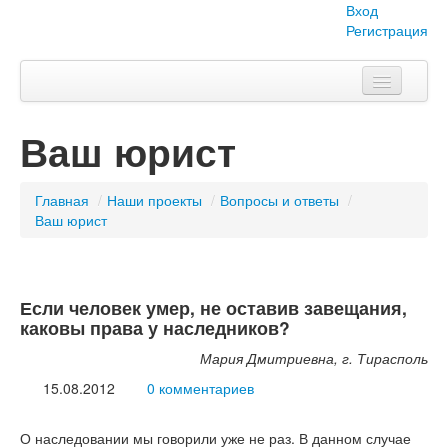
Вход
Регистрация
Главная
Ваш юрист
Тема номера
Объявления
Главная
/
Наши проекты
/
Вопросы и ответы
/
Ваш юрист
Наши проекты
Абитуриент
Если человек умер, не оставив завещания,
Вопросы-ответы
каковы права у наследников?
О нас
Мария Дмитриевна, г. Тирасполь
15.08.2012
0 комментариев
О наследовании мы говорили уже не раз. В данном случае