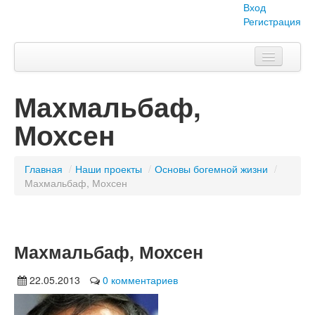
Вход
Регистрация
Главная
Махмальбаф,
Тема номера
Мохсен
Объявления
Наши проекты
Главная
/
Наши проекты
/
Основы богемной жизни
/
Махмальбаф, Мохсен
Абитуриент
Вопросы-ответы
Махмальбаф, Мохсен
О нас
22.05.2013
0 комментариев