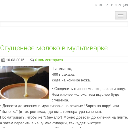
ВХОД
РЕГИСТРАЦИЯ
ГЛАВНАЯ
ТЕМА НОМЕРА
Сгущенное молоко в мультиварке
ОБЪЯВЛЕНИЯ
16.03.2015
0 комментариев
НАШИ ПРОЕКТЫ
1 л молока,
400 г сахара,
АБИТУРИЕНТ
сода на кончике ножа.
• Соединить жирное молоко, сахар и соду.
ВОПРОСЫ-ОТВЕТЫ
Чем жирнее молоко, тем вкуснее будет
сгущенка.
О НАС
• Довести до кипения в мультиварке на режиме "Варка на пару" или
"Выпечка" (в тех режимах, где есть температура кипения).
Посматривать, чтобы не "сбежало"! Можно довести до кипения на плите,
а затем перелить в чашу мультиварки, так будет быстрее.