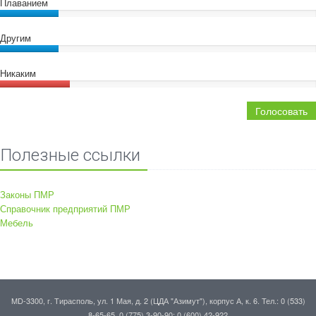
Плаванием
Другим
Никаким
Голосовать
Полезные ссылки
Законы ПМР
Справочник предприятий ПМР
Мебель
MD-3300, г. Тирасполь, ул. 1 Мая, д. 2 (ЦДА "Азимут"), корпус А, к. 6. Тел.: 0 (533)
8-65-65, 0 (775) 3-90-90; 0 (600) 42-922