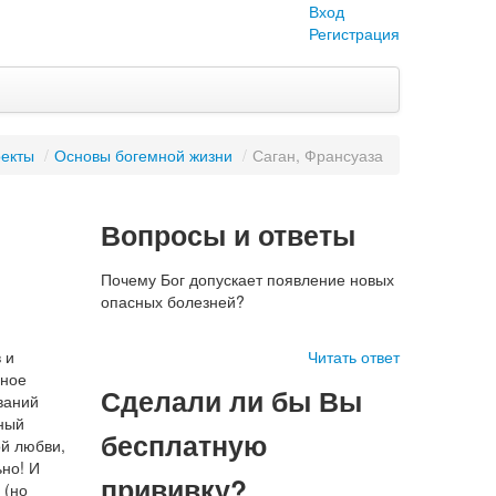
Вход
Регистрация
екты
/
Основы богемной жизни
/
Саган, Франсуаза
Вопросы и ответы
Почему Бог допускает появление новых
опасных болезней?
 и
Читать ответ
рное
Сделали ли бы Вы
ваний
нный
бесплатную
ой любви,
ьно! И
прививку?
 (но