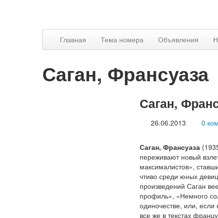
Главная
Тема номера
Объявления
Н
Саган, Франсуаза
Саган, Фран
26.06.2013
0 ко
Саган, Франсуаза
(193
переживают новый взле
максималистов», ставш
чтиво среди юных девиц
произведений Саган вее
профиль», «Немного сол
одиночестве, или, если 
все же в текстах франц