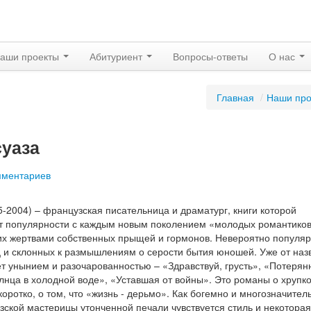
аши проекты
Абитуриент
Вопросы-ответы
О нас
Главная
/
Наши про
суаза
мментариев
5-2004) – французская писательница и драматург, книги которой
т популярности с каждым новым поколением «молодых романтиков
их жертвами собственных прыщей и гормонов. Невероятно популя
 и склонных к размышлениям о серости бытия юношей. Уже от наз
т унынием и разочарованностью – «Здравствуй, грусть», «Потеря
нца в холодной воде», «Уставшая от войны». Это романы о хрупк
коротко, о том, что «жизнь - дерьмо». Как богемно и многозначител
узской мастерицы утонченной печали чувствуется стиль и некоторая