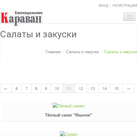
ВХОД
РЕГИСТРАЦИЯ
ГЛАВНАЯ
Салаты и закуски
ТЕМА НОМЕРА
Главная
/
Салаты и закуски
/
Салаты и закуски
ОБЪЯВЛЕНИЯ
НАШИ ПРОЕКТЫ
АБИТУРИЕНТ
←
6
7
8
9
10
11
12
13
14
15
→
ВОПРОСЫ-ОТВЕТЫ
О НАС
Тёплый салат "Язычок"