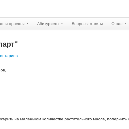
аши проекты
Абитуриент
Вопросы-ответы
О нас
парт"
ентариев
ов,
джарить на маленьком количестве растительного масла, поперчить 