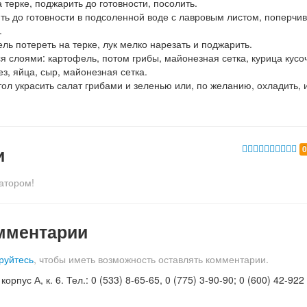
 терке, поджарить до готовности, посолить.
ть до готовности в подсоленной воде с лавровым листом, поперчив
.
ль потереть на терке, лук мелко нарезать и поджарить.
я слоями: картофель, потом грибы, майонезная сетка, курица кусо
ез, яйца, сыр, майонезная сетка.
ол украсить салат грибами и зеленью или, по желанию, охладить,
и
атором!
мментарии
руйтесь
, чтобы иметь возможность оставлять комментарии.
орпус А, к. 6. Тел.: 0 (533) 8-65-65, 0 (775) 3-90-90; 0 (600) 42-922