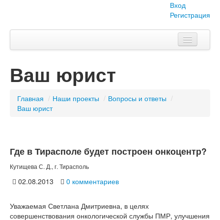
Вход
Регистрация
Главная
Ваш юрист
Тема номера
Объявления
Главная
/
Наши проекты
/
Вопросы и ответы
/
Ваш юрист
Наши проекты
Абитуриент
Где в Тирасполе будет построен онкоцентр?
Вопросы-ответы
Кутищева С. Д., г. Тирасполь
О нас
02.08.2013
0 комментариев
Уважаемая Светлана Дмитриевна, в целях
совершенствования онкологической службы ПМР, улучшения