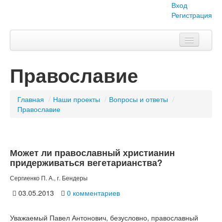
Вход
Регистрация
Главная
Православие
Тема номера
Объявления
Главная
/
Наши проекты
/
Вопросы и ответы
/
Православие
Наши проекты
Абитуриент
Может ли православный христианин
Вопросы-ответы
придерживаться вегетарианства?
О нас
Сергиенко П. А., г. Бендеры
03.05.2013
0 комментариев
Уважаемый Павел Антонович, безусловно, православный