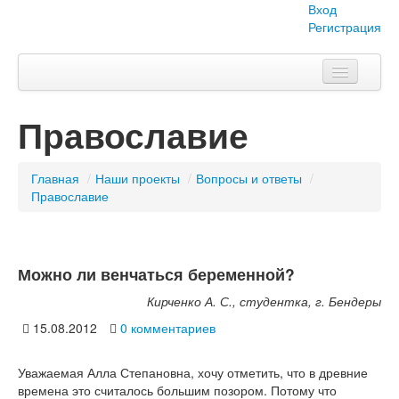
Вход
Регистрация
Главная
Православие
Тема номера
Объявления
Главная
/
Наши проекты
/
Вопросы и ответы
/
Православие
Наши проекты
Абитуриент
Можно ли венчаться беременной?
Вопросы-ответы
Кирченко А. С., студентка, г. Бендеры
О нас
15.08.2012
0 комментариев
Уважаемая Алла Степановна, хочу отметить, что в древние
времена это считалось большим позором. Потому что