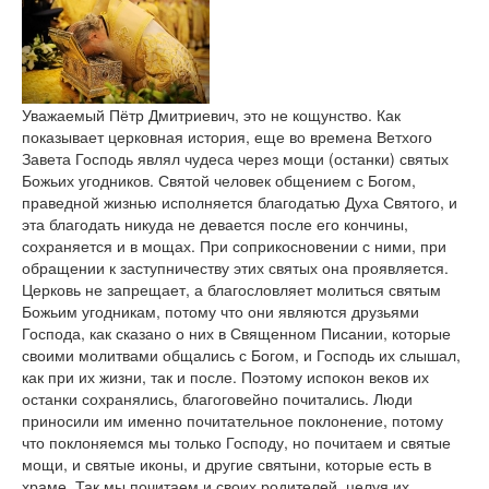
Уважаемый Пётр Дмитриевич, это не кощунство. Как
показывает церковная история, еще во времена Ветхого
Завета Господь являл чудеса через мощи (останки) святых
Божьих угодников. Святой человек общением с Богом,
праведной жизнью исполняется благодатью Духа Святого, и
эта благодать никуда не девается после его кончины,
сохраняется и в мощах. При соприкосновении с ними, при
обращении к заступничеству этих святых она проявляется.
Церковь не запрещает, а благословляет молиться святым
Божьим угодникам, потому что они являются друзьями
Господа, как сказано о них в Священном Писании, которые
своими молитвами общались с Богом, и Господь их слышал,
как при их жизни, так и после. Поэтому испокон веков их
останки сохранялись, благоговейно почитались. Люди
приносили им именно почитательное поклонение, потому
что поклоняемся мы только Господу, но почитаем и святые
мощи, и святые иконы, и другие святыни, которые есть в
храме. Так мы почитаем и своих родителей, целуя их,