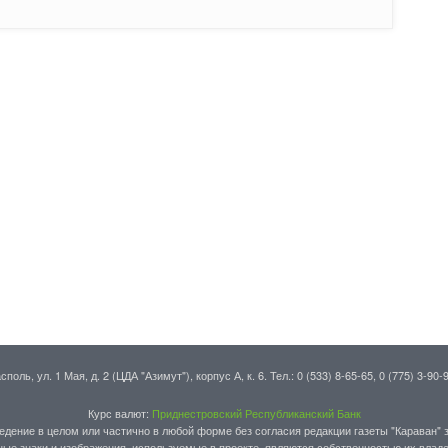
поль, ул. 1 Мая, д. 2 (ЦДА "Азимут"), корпус А, к. 6. Тел.: 0 (533) 8-65-65, 0 (775) 3-90-
Курс валют:
Приднестровский Республиканский Банк
едение в целом или частично в любой форме без согласия редакции газеты "Караван" 
ные знаки и изображения, используемые в проекте, являются собственностью их владе