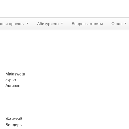
аши проекты
Абитуриент
Вопросы-ответы
О нас
Maiasweta
скрыт
Активен
Женский
Бендеры