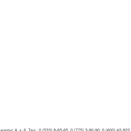
орпус А, к. 6. Тел.: 0 (533) 8-65-65, 0 (775) 3-90-90; 0 (600) 42-922