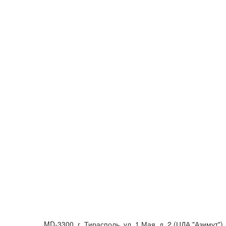
MD-3300, г. Тирасполь, ул. 1 Мая, д. 2 (ЦДА "Азимут"), к