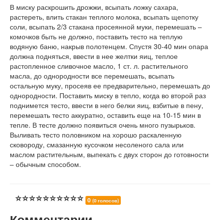
В миску раскрошить дрожжи, всыпать ложку сахара,
растереть, влить стакан теплого молока, всыпать щепотку
соли, всыпать 2/3 стакана просеянной муки, перемешать –
комочков быть не должно, поставить тесто на теплую
водяную баню, накрыв полотенцем. Спустя 30-40 мин опара
должна подняться, ввести в нее желтки яиц, теплое
растопленное сливочное масло, 1 ст. л. растительного
масла, до однородности все перемешать, всыпать
остальную муку, просеяв ее предварительно, перемешать до
однородности. Поставить миску в тепло, когда во второй раз
поднимется тесто, ввести в него белки яиц, взбитые в пену,
перемешать тесто аккуратно, оставить еще на 10-15 мин в
тепле. В тесте должно появиться очень много пузырьков.
Выливать тесто половником на хорошо раскаленную
сковороду, смазанную кусочком несоленого сала или
маслом растительным, выпекать с двух сторон до готовности
– обычным способом.
0
(0 голосов)
Комментарии