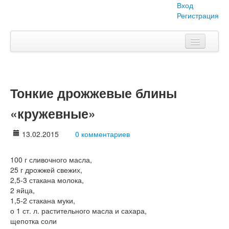
Вход
Регистрация
Главная
Тема номера
Тонкие дрожжевые блины
Объявления
«кружевные»
Наши проекты
13.02.2015
0 комментариев
Абитуриент
100 г сливочного масла,
Вопросы-ответы
25 г дрожжей свежих,
2,5-3 стакана молока,
О нас
2 яйца,
1,5-2 стакана муки,
о 1 ст. л. растительного масла и сахара,
щепотка соли