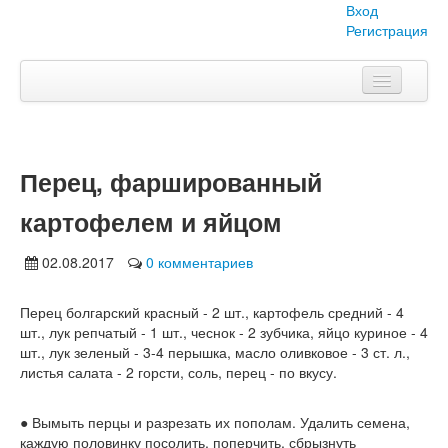
Вход
Регистрация
Главная
Тема номера
Перец, фаршированный
Объявления
картофелем и яйцом
Наши проекты
02.08.2017
0 комментариев
Абитуриент
Перец болгарский красный - 2 шт., картофель средний - 4
Вопросы-ответы
шт., лук репчатый - 1 шт., чеснок - 2 зубчика, яйцо куриное - 4
шт., лук зеленый - 3-4 перышка, масло оливковое - 3 ст. л.,
О нас
листья салата - 2 горсти, соль, перец - по вкусу.
● Вымыть перцы и разрезать их пополам. Удалить семена,
каждую половинку посолить, поперчить, сбрызнуть