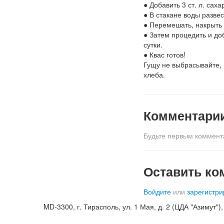
● Добавить 3 ст. л. саха
● В стакане воды разве
● Перемешать, накрыть 
● Затем процедить и до
сутки.
● Квас готов!
Гущу не выбрасывайте, 
хлеба.
Комментари
Будьте первым коммент
Оставить ко
Войдите
или
зарегистри
MD-3300, г. Тирасполь, ул. 1 Мая, д. 2 (ЦДА "Азимут"), к