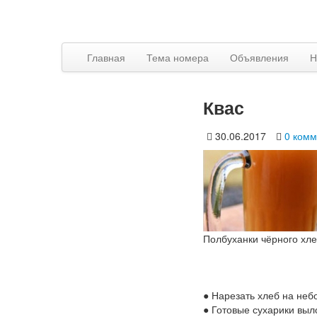
Главная
Тема номера
Объявления
Н
Квас
30.06.2017
0 комм
Полбуханки чёрного хле
● Нарезать хлеб на неб
● Готовые сухарики выл