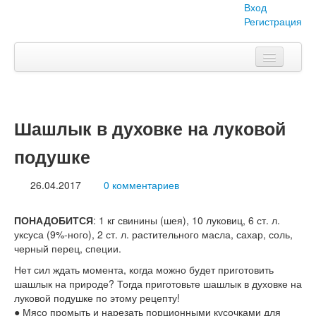
Вход
Регистрация
Главная
Тема номера
Шашлык в духовке на луковой
Объявления
подушке
Наши проекты
26.04.2017
0 комментариев
Абитуриент
ПОНАДОБИТСЯ
: 1 кг свинины (шея), 10 луковиц, 6 ст. л.
Вопросы-ответы
уксуса (9%-ного), 2 ст. л. растительного масла, сахар, соль,
черный перец, специи.
О нас
Нет сил ждать момента, когда можно будет приготовить
шашлык на природе? Тогда приготовьте шашлык в духовке на
луковой подушке по этому рецепту!
● Мясо промыть и нарезать порционными кусочками для