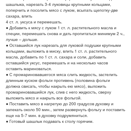
шашлыка, нарезать 3-4 луковицы крупными кольцами,
поперчить и посолить мясо с луком, всыпать щепотку-две
сахара, влить
4 ст. л. уксуса и перемешать.
● Добавить к мясу с луком 1 ст. л. растительного масла и
специи, перемешать снова и дать пропитаться минимум 2 ч.,
лучше – дольше.
● Оставшийся лук нарезать для луковой подушки крупными
кольцами, выложить в миску, влить 1 ст. л. растительного
масла, добавить по 1 ст. л. сахара и соли, добавить
оставшийся уксус, перемешать и на несколько часов
оставить мариноваться.
● С промариновавшегося мяса слить жидкость, застелить
длинным куском фольги противень (половина фольги
должна свисать, чтобы накрыть ею мясо), выложить
промариновавшийся лук, слив с него жидкость, сверху
выложить мясо и накрыть все фольгой.
● Поставить мясо в нагретую до 200 градусов духовку и
запекать около 50 мин., затем развернуть фольгу и поставить
еще на 5-7 мин. в духовку подрумяниться.
● Готовый шашлык подавать к столу горячим.