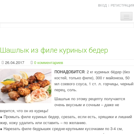
ВХОД
РЕГИСТРАЦИЯ
ГЛАВНАЯ
ТЕМА НОМЕРА
Шашлык из филе куриных бедер
ОБЪЯВЛЕНИЯ
26.04.2017
0 комментариев
НАШИ ПРОЕКТЫ
ПОНАДОБИТСЯ
: 2 кг куриных бёдер (без
костей, только филе), 300 г майонеза, 50
АБИТУРИЕНТ
мл соевого соуса, 1 ст. л. горчицы, черный
перец, соль.
ВОПРОСЫ-ОТВЕТЫ
Шашлык по этому рецепту получается
очень вкусным и сочным – даже не
О НАС
верится, что он из курицы!
● Промыть филе куриных бедер, срезать, если есть, хрящики и лишний
жир, кожу удалить или оставить – по желанию.
● Нарезать филе бедрышек средне-крупными кусочками по 3-4 см,