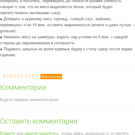
поперчить и посолить, перемешать до липкости руками (липкость
говорит о том, что из мяса выделяется белок, который будет
препятствовать вытеканию сока).
● Добавить к куриному мясу горчицу, соевый соус, майонез,
перемешать и на 15 мин. оставить мариноваться (можно и даже лучше –
дольше).
● Нанизать мясо на шампуры, жарить над углями по 5 мин. с каждой
стороны до зарумянивания и готовности.
● Подавать шашлык из филе куриных бедер к столу сразу после жарки
горячим.
0
(0 голосов)
Комментарии
Будьте первым комментатором!
Оставить комментарии
Войдите
или
зарегистрируйтесь
, чтобы иметь возможность оставлять