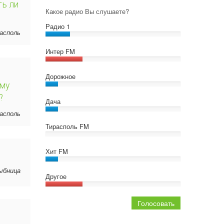
ть ли
Какое радио Вы слушаете?
Радио 1
располь
Интер FM
Дорожное
ему
?
Дача
располь
Тирасполь FM
Хит FM
Рыбница
Другое
Голосовать