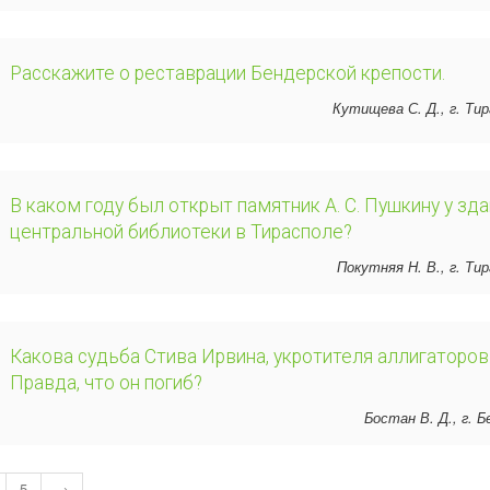
Расскажите о реставрации Бендерской крепости.
Кутищева С. Д., г. Ти
В каком году был открыт памятник А. С. Пушкину у зд
центральной библиотеки в Тирасполе?
Покутняя Н. В., г. Ти
Какова судьба Стива Ирвина, укротителя аллигаторов
Правда, что он погиб?
Бостан В. Д., г. 
5
→