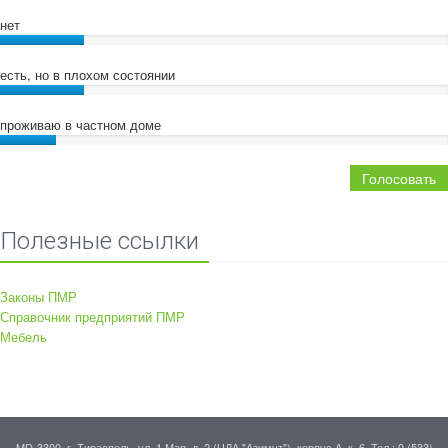
нет
есть, но в плохом состоянии
проживаю в частном доме
Голосовать
Полезные ссылки
Законы ПМР
Справочник предприятий ПМР
Мебель
MD-3300, г. Тирасполь, ул. 1 Мая, д. 2 (ЦДА "Азимут"), корпус А, к. 6. Тел.: 0 (533)