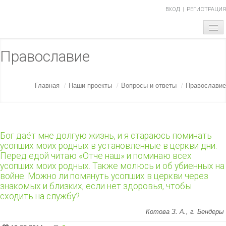
ВХОД
РЕГИСТРАЦИЯ
ГЛАВНАЯ
Православие
ТЕМА НОМЕРА
Главная
/
Наши проекты
/
Вопросы и ответы
/
Православие
ОБЪЯВЛЕНИЯ
НАШИ ПРОЕКТЫ
АБИТУРИЕНТ
Бог даёт мне долгую жизнь, и я стараюсь поминать
усопших моих родных в установленные в церкви дни.
Перед едой читаю «Отче наш» и поминаю всех
ВОПРОСЫ-ОТВЕТЫ
усопших моих родных. Также молюсь и об убиенных на
войне. Можно ли помянуть усопших в церкви через
О НАС
знакомых и близких, если нет здоровья, чтобы
сходить на службу?
Котова З. А., г. Бендеры