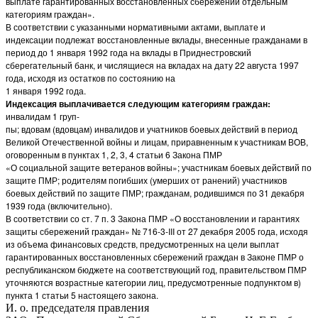
выплате гарантированных восстановленных сбережений отдельным
категориям граждан».
В соответствии с указанными нормативными актами, выплате и
индексации подлежат восстановленные вклады, внесенные гражданами в
период до 1 января 1992 года на вклады в Приднестровский
сберегательный банк, и числящиеся на вкладах на дату 22 августа 1997
года, исходя из остатков по состоянию на
1 января 1992 года.
Индексация выплачивается следующим категориям граждан:
инвалидам 1 груп­-
пы; вдовам (вдовцам) инвалидов и учатников боевых действий в период
Великой Отечественной войны и лицам, приравненным к участникам ВОВ,
оговоренным в пунктах 1, 2, 3, 4 статьи 6 Закона ПМР
«О социальной защите ветеранов войны»; участникам боевых действий по
защите ПМР; родителям погибших (умерших от ранений) участников
боевых действий по защите ПМР; гражданам, родившимся по 31 декабря
1939 года (включительно).
В соответствии со ст. 7 п. 3 Закона ПМР «О восстановлении и гарантиях
защиты сбережений граждан» № 716-3-III от 27 декабря 2005 года, исходя
из объема финансовых средств, предусмотренных на цели выплат
гарантированных восстановленных сбережений граждан в Законе ПМР о
республиканском бюджете на соответствующий год, правительством ПМР
уточняются возрастные категории лиц, предусмотренные подпунктом в)
пункта 1 статьи 5 настоящего закона.
И. о. председателя правления