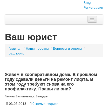
Вход
Регистрация
Главная
Ваш юрист
Тема номера
Объявления
Главная
/
Наши проекты
/
Вопросы и ответы
/
Ваш юрист
Наши проекты
Абитуриент
Живем в кооперативном доме. В прошлом
Вопросы-ответы
году сдавали деньги на ремонт лифта. В
этом году требуют снова на его
О нас
профилактику. Правы ли они?
Галина Васильевна, г. Бендеры
03.05.2013
0 комментариев