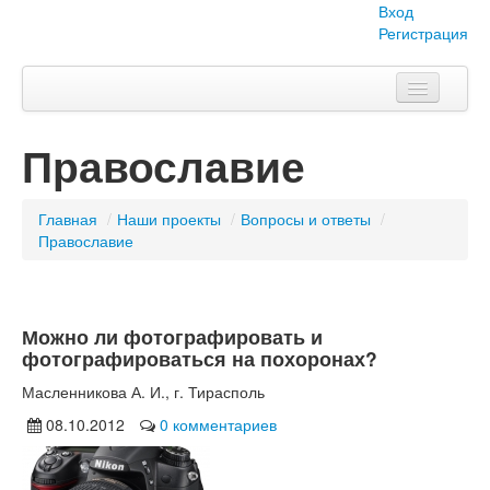
Вход
Регистрация
Главная
Православие
Тема номера
Объявления
Главная
/
Наши проекты
/
Вопросы и ответы
/
Православие
Наши проекты
Абитуриент
Можно ли фотографировать и
Вопросы-ответы
фотографироваться на похоронах?
О нас
Масленникова А. И., г. Тирасполь
08.10.2012
0 комментариев