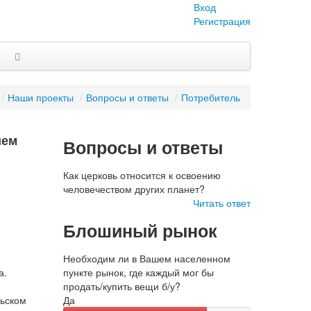
Вход
Регистрация
/
Наши проекты
/
Вопросы и ответы
/
Потребитель
ием
Вопросы и ответы
Как церковь относится к освоению
человечеством других планет?
Читать ответ
Блошиный рынок
Необходим ли в Вашем населенном
а.
пункте рынок, где каждый мог бы
продать/купить вещи б/у?
льском
Да