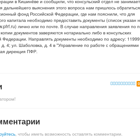
рации в Кишинёве и сообщили, что консульский отдел не занимае
я дальнейшего выяснения этого вопроса нам пришлось обратиться
сионный фонд Российской Федерации, где нам пояснили, что для
о капитала необходимо предоставить документы (список указан н
pfrf.ru) лично или по почте. В случае направления заявления по п
 копии документов заверяются нотариально либо в консульских
 Федерации. Направлять документы необходимо по адресу: 119991
 д. 4; ул. Шаболовка, д. 4 в "Управление по работе с обращениями
ная дирекция ПФР.
и
атором!
мментарии
руйтесь
, чтобы иметь возможность оставлять комментарии.