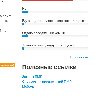
тся
Нет
а сайте
очте,
Б/у вещи оставляю возле контейнеров
, г.
Отдаю соседям, знакомым
Храню веками, вдруг пригодится
Голосовать
Полезные ссылки
0
(0 голосов)
Законы ПМР
Справочник предприятий ПМР
Мебель