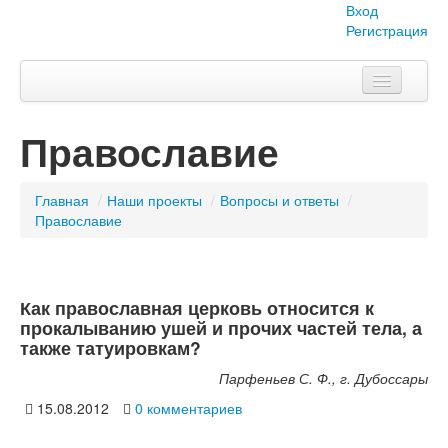
Вход
Регистрация
Главная
Православие
Тема номера
Объявления
Главная
/
Наши проекты
/
Вопросы и ответы
/
Православие
Наши проекты
Абитуриент
Как православная церковь относится к
Вопросы-ответы
прокалыванию ушей и прочих частей тела, а
также татуировкам?
О нас
Парфеньев С. Ф., г. Дубоссары
15.08.2012
0 комментариев