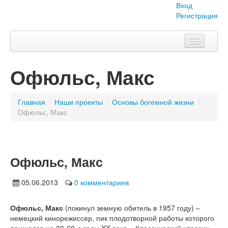
Вход
Регистрация
Главная
Офюльс, Макс
Тема номера
Объявления
Главная
/
Наши проекты
/
Основы богемной жизни
/
Офюльс, Макс
Наши проекты
Абитуриент
Офюльс, Макс
Вопросы-ответы
О нас
05.06.2013
0 комментариев
Офюльс, Макс
(покинул земную обитель в 1957 году) –
немецкий кинорежиссер, пик плодотворной работы которого