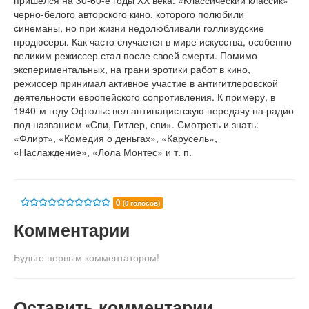
пришелся на 30-60-е годы XX века. «Классический классик»
черно-белого авторского кино, которого полюбили
синеманы, но при жизни недолюбливали голливудские
продюсеры. Как часто случается в мире искусства, особенно
великим режиссер стал после своей смерти. Помимо
экспериментальных, на грани эротики работ в кино,
режиссер принимал активное участие в антигитлеровской
деятельности европейского сопротивления. К примеру, в
1940-м году Офюльс вел антинацистскую передачу на радио
под названием «Спи, Гитлер, спи». Смотреть и знать:
«Флирт», «Комедия о деньгах», «Карусель»,
«Наслаждение», «Лола Монтес» и т. п.
0
(0 голосов)
Комментарии
Будьте первым комментатором!
Оставить комментарии