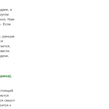
дзее, и
кругом
лохо. Нам
». Если
е, раньше
14
тается,
евести.
дачи,
ерюха),
астоящий
ляются
тся смысл
сится к