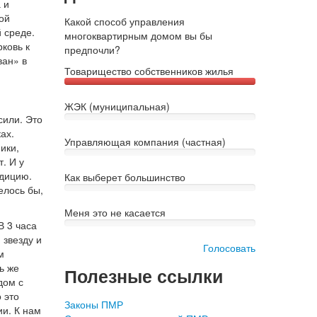
 и
ой
Какой способ управления
 среде.
многоквартирным домом вы бы
ковь к
предпочли?
ван» в
Товарищество собственников жилья
ЖЭК (муниципальная)
сили. Это
ах.
Управляющая компания (частная)
ики,
. И у
адицию.
Как выберет большинство
елось бы,
Меня это не касается
В 3 часа
 звезду и
Голосовать
м
ь же
Полезные ссылки
дом с
 это
Законы ПМР
ии. К нам