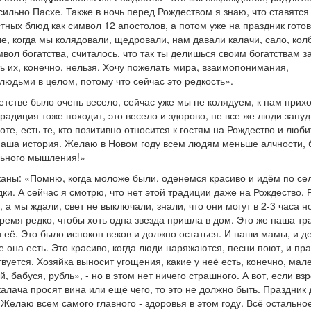
сильно Пасхе. Также в ночь перед Рождеством я знаю, что ставятся
стных блюд как символ 12 апостолов, а потом уже на праздник гото
ше, когда мы колядовали, щедровали, нам давали калачи, сало, кол
имвол богатства, считалось, что так ты делишься своим богатствам з
ть
их, конечно, нельзя. Хочу пожелать мира, взаимопонимания,
юдьми в целом, потому что сейчас это редкость».
детстве было очень весело, сейчас уже мы не колядуем, к нам прихо
традиция тоже походит, это весело и здорово, не все же люди зану
те, есть те, кто позитивно относится к гостям на Рождество и люби
 наша история. Желаю в Новом году всем людям меньше алчности,
льного мышления!»
каны: «Помню, когда моложе были, оденемся красиво и идём по се
дки. А сейчас я смотрю, что нет этой традиции даже на Рождество.
, а мы ждали, свет не выключали, знали, что
они могут в 2-3 часа н
время редко, чтобы хоть одна звезда пришла в дом. Это же наша тр
и её. Это было испокон веков и должно остаться. И наши мамы, и д
е она есть. Это красиво, когда люди наряжаются, песни поют, и пр
вуется. Хозяйка выносит угощения, какие у неё есть, конечно, мал
й, бабуся, рубль», - но в этом нет ничего страшного. А вот, если вз
калача просят вина или ещё чего, то это не должно быть. Праздник
 Желаю всем самого главного - здоровья в этом году. Всё остально