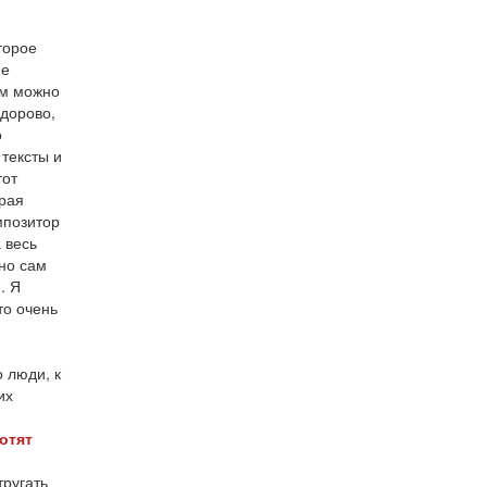
торое
ие
ям можно
здорово,
о
 тексты и
тот
орая
мпозитор
 весь
 но сам
. Я
то очень
о люди, к
их
отят
тругать