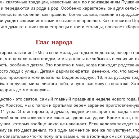
я - святочные традиции, известные нам по произведениям Пушкина
ы и передаются из рода в род. Особенно характерны они для сельск
енность поколений, как правило, более сильна, нежели в городской
 уходят своими истоками в языческое прошлое. Как относится Цер
что думают о них приднестровцы и гости столицы, поведает «Кара
Глас народа
тираспольчанин: «Мы в свои молодые годы колядовали, вечерю но
о, что делали наши предки, и мы должны не забывать о своих исток
сть, особенно детям. Это приятно и мне, когда приходят родственн
осто люди с улицы. Деткам дарим конфетки, денежки, кто, что может
ери, приходите колядовать на Водопроводную, 18, я за русскую тр
агополучия, мира, чистого неба, и пусть все живут в достатке. Хот
подарить детям подарки».
дество - это святое, самый главный праздник в неделе нового года. 
сус Христос, мы с папой и братьями берём заранее приготовленную
11 утра. Это интересно, и думаю, людям очень приятно, когда к ни
ой человек и желает им счастья, здоровья, удачи. Кроме того, ест
ушки, которых вообще никто не навещает. Если человек заходит в 
у за это дают деньги, то в один момент он всё же почувствует, что
 обязательно что-то получать взамен, не в гостинце смысл традиц