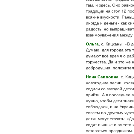
там, и здесь. Оно равно
традиции на стол 12 по
всякие вкусности. Рань
иногда и деньги - как с
радость, но выпрашива
взаимоуважения между л
Ольга
, с. Кицканы: «В 
Думаю, для города эта 
думают всё время о рабо
торжества. Да и это же
добродушия, положите
Нина Саввовна
,
с. Киц
новогодние песни, коля
ходили со звездой детки
прийти. А в последнее 
нужно, чтобы дети знал
соблюдали, и на Украин
совсем по-другому чувст
детки могут сказать: «Да
ходят пьяные и вместо 
оставаться праздником.