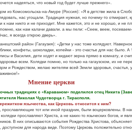
Хочется надеяться, что новый год будет лучше прежнего».
ом из Комсо­мольска-на-Амуре (Россия): «Я в детстве жила в Слобо
ядовать, нас угощали. Традиция нужная, но почему-то отмирает, 
и к нам никто и не приходит. Мне кажется, это и не хорошо, и не п
 помню, как нам калачи давали. а мы пели: «Сеем, веем, посеваем
йчас, я всегда открою дверь».
лканештский район (Гагаузия): «Детки у нас тоже колядуют. Наверно
блики, конфеты, шоколадки, копейки - это счастье для нас было. А 
лисы и Василия, дети ходят и кидают зерна прямо в комнату, и счи
 здоровье всем. Колядки помню, но только на гагаузском, их не пер
ом и Рождеством, желаю жителям всей Земли здоровья, счастья, у
наживное!»
Мнение церкви
очных традициях с «Караваном» поделился отец Никита (Зав
ятителя Николая Чудотворца г. Тирасполя.
пережитком язычества, как Церковь относится к ним?
, прославляющие тот или иной праздник, были воцерковлены. В н
колядки прославляют Христа, а не каких-то языческих богов, и яв
ников. В них описываются события Рождества Христова, объясняе
м, доступном для народа виде. Поэтому Церковь положительно отно