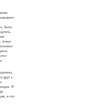
своим
 называют
ть, было
шутить.
кие
, кожух
рогоняют
дуюсь
этот
ко
транено,
и друг к
и.
ующих. Я
ди
им, и что