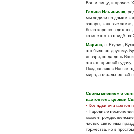
Бог, и пищу, и прочее. 
Галина Ильинична,
род
мы ходили по домам кол
запоры, кодовые замки, 
было хорошо в детстве,
ко мне кто-то придёт се
Марина
, с. Етулия, Ву
это было по-другому. Бу
января, когда день Васи
что это принесёт удачу,
Поздравляю с Новым год
мира, а остальное всё 
Своим мнением о свят
настоятель церкви Св
- Колядки считаются 
- Народные песнопения
момент рождественские 
частью святочных празд
торжества, но в просто