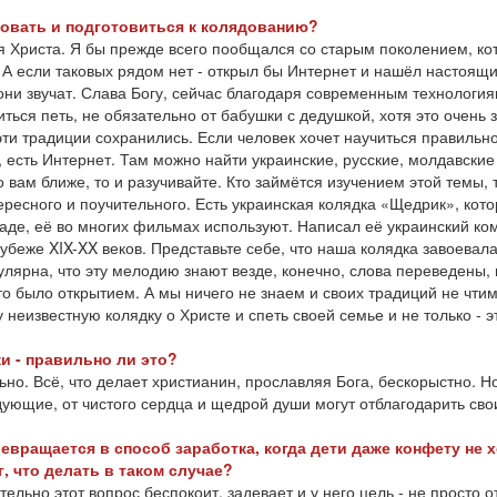
довать и подготовиться к колядованию?
вя Христа. Я бы прежде всего пообщался со старым поколением, ко
 А если таковых рядом нет - открыл бы Интернет и нашёл настоящ
 они звучат. Слава Богу, сейчас благодаря современным технологи
иться петь, не обязательно от бабушки с дедушкой, хотя это очень 
 эти традиции сохранились. Если человек хочет научиться правильн
, есть Интернет. Там можно найти украинские, русские, молдавские
то вам ближе, то и разучивайте. Кто займётся изучением этой темы, 
ересного и поучительного. Есть украинская колядка «Щедрик», кот
аде, её во многих фильмах используют. Написал её украинский ко
убеже XIX-XX веков. Представьте себе, что наша колядка завоевала
пулярна, что эту мелодию знают везде, конечно, слова переведены,
то было открытием. А мы ничего не знаем и своих традиций не чтим
 неизвестную колядку о Христе и спеть своей семье и не только - э
и - правильно ли это?
ьно. Всё, что делает христианин, прославляя Бога, бескорыстно. Н
ующие, от чистого сердца и щедрой души могут отблагодарить сво
евращается в способ заработка, когда дети даже конфету не х
г, что делать в таком случае?
тельно этот вопрос беспокоит, задевает и у него цель - не просто о