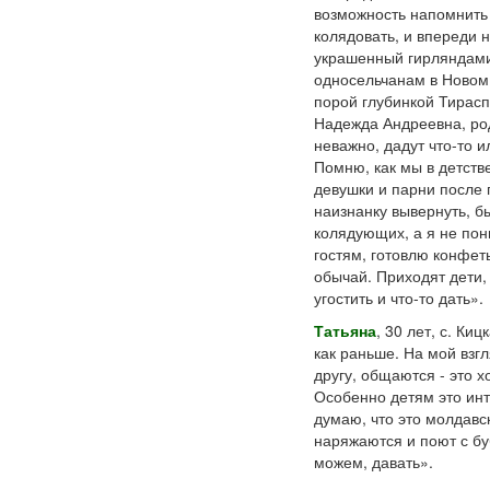
возможность напомнить 
колядовать, и впереди н
украшенный гирляндами,
односельчанам в Новом 
порой глубинкой Тирасп
Надежда Андреевна, род
неважно, дадут что-то и
Помню, как мы в детств
девушки и парни после 
наизнанку вывернуть, б
колядующих, а я не пон
гостям, готовлю конфет
обычай. Приходят дети,
угостить и что-то дать».
Татьяна
, 30 лет, с. Ки
как раньше. На мой взгл
другу, общаются - это 
Особенно детям это ин
думаю, что это молдавс
наряжаются и поют с бу
можем, давать».