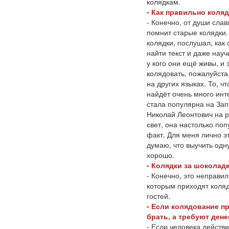
колядкам.
- Как правильно коля
- Конечно, от души сла
помнит старые колядки.
колядки, послушал, как
найти текст и даже науч
у кого они ещё живы, и
колядовать, пожалуйста
на других языках. То, ч
найдёт очень много инт
стала популярна на Зап
Николай Леонтович на р
свет, она настолько по
факт. Для меня лично э
думаю, что выучить одну
хорошо.
- Колядки за шоколадк
- Конечно, это неправил
которым приходят коляд
гостей.
- Если колядование пр
брать, а требуют дене
- Если человека действи