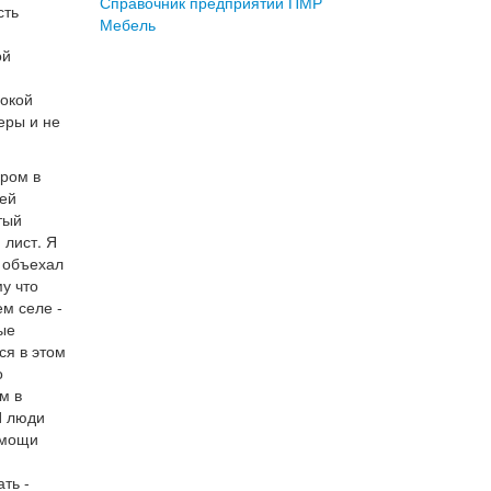
Справочник предприятий ПМР
сть
Мебель
ой
сокой
еры и не
иром в
шей
тый
 лист. Я
у объехал
у что
м селе -
ые
ся в этом
о
м в
И люди
омощи
ть -