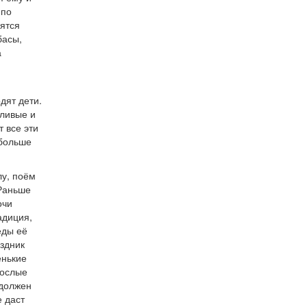
 по
вятся
басы,
а
дят дети.
дливые и
т все эти
 больше
лу, поём
 Раньше
очи
адиция,
еды её
аздник
енькие
рослые
 должен
е даст