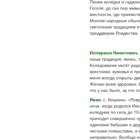
Пение колядок и гадани
Гоголя, до сих пор жив
местности, где преемств
Многие народные обычаи
святочным традициям и 
преддверии Рождества.
Илларион Никитович,
наша традиция, жизнь, т
Колядование несёт радо
крестники, кумовья и пр
меня всегда открыты дв
Желаю всем здоровья, бл
что у нас было, за что 
Иван
, с. Кицканы: «Рож
ночи, когда родился Ии
колядуем по селу до 10-
приходит совершенно чуж
одинокие бабушки и дед
чистыми помыслами, и ем
неправильно. Вообще не