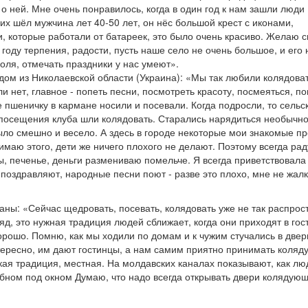
о ней. Мне очень понравилось, когда в один год к нам зашли люди
их шёл мужчина лет 40-50 лет, он нёс большой крест с иконами,
 которые работали от батареек, это было очень красиво. Желаю 
году терпения, радости, пусть наше село не очень большое, и его
оля, отмечать праздники у нас умеют».
ом из Николаевской области (Украина): «Мы так любили колядова
ли нет, главное - попеть песни, посмотреть красоту, посмеяться, по
е пшеничку в кармане носили и посевали. Когда подросли, то сельс
посещения клуба шли колядовать. Старались нарядиться необычно
ыло смешно и весело. А здесь в городе некоторые мои знакомые п
имаю этого, дети же ничего плохого не делают. Поэтому всегда ра
ы, печенье, деньги размениваю помельче. Я всегда приветствовала 
 поздравляют, народные песни поют - разве это плохо, мне не жал
цканы: «Сейчас щедровать, посевать, колядовать уже не так распрос
яд, это нужная традиция людей сближает, когда они приходят в гост
хорошо. Помню, как мы ходили по домам и к чужим стучались в двер
тересно, им дают гостинцы, а нам самим приятно принимать коляд
кая традиция, местная. На молдавских каналах показывают, как лю
бном под окном Думаю, что надо всегда открывать двери колядующ