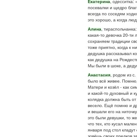
Екатерина
, одесситка:
посевалки и щедро благ
всегда по соседям ходи
это хорошо, а когда люд
Алина
, тираспольчанка
какая-то девочка 20-ти
сохраняем традиции сво
тоже приятно, когда к 
дедушка рассказывал ко
как дедушка на Рождест
Мы были в шоке, а деду
Анастасия
, родом из с
было всё живее. Помню,
Матери и козёл - как с
и какой-то духовный и 
колядка должна быть от
весело. Ещё помню и др
и вешали его на ниточку
это были девушки, то ж
что тех, кто кусал мале
января под стол кладут 
зовёшь своих предков за