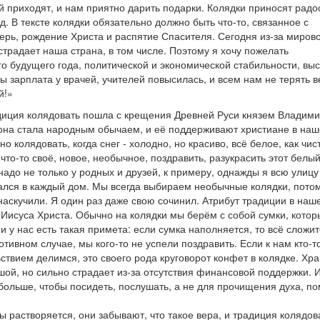
 приходят, и нам приятно дарить подарки. Колядки приносят радо
д. В тексте
колядки обязательно должно быть что-то, связанное с
ерь, рождение Христа и распятие Спасителя. Сегодня из-за миров
страдает наша страна, в том числе. Поэтому я хочу пожелать
 будущего года, политической и экономической стабильности, вы
 зарплата у врачей, учителей повысилась, и всем нам не терять в
й!»
адиция колядовать пошла с крещения Древней Руси князем Владим
 она стала народным обычаем, и её поддерживают христиане в на
о колядовать, когда снег - холодно, но красиво, всё белое, как чис
 что-то своё, новое, необычное, поздравить, разукрасить этот белый
 надо не только у родных и друзей, к примеру, однажды я всю улиц
ался в каждый дом. Мы всегда выбираем необычные колядки, потом
аскучили. Я один раз даже свою сочинил. Атрибут традиции в наше
 Иисуса Христа. Обычно на колядки мы берём с собой сумки, котор
 у нас есть такая примета: если сумка наполняется, то всё сложит
отивном случае, мы кого-то не успели поздравить. Если к нам кто-т
ствием делимся, это своего рода круговорот конфет в колядке. Хра
ой, но сильно страдает из-за отсутствия финансовой поддержки. 
 больше, чтобы посидеть, послушать, а не для прочищения духа, п
.
 растворяется, они забывают, что такое вера, и традиция колядова