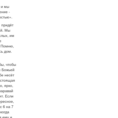
 и мы
ение -
остью».
и придёт
ий. Мы
слых, им
е
. Помню,
сь дом.
бы, чтобы
м Божьей
бе несёт
Настоящая
о, ярко,
каравай
ит. Если
ересное,
с 6 на 7
 когда
я ему и