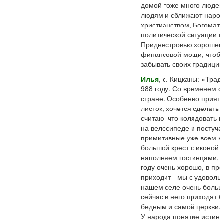
домой тоже много людей
людям и сближают наро
христианством, Богомат
политической ситуации 
Приднестровью хорошего
финансовой мощи, чтобы
забывать своих традици
Илья
, с. Кицканы: «Тр
988 году. Со временем
стране. Особенно приятн
листок, хочется сделать
считаю, что колядовать
на велосипеде и постуч
примитивные уже всем н
большой крест с иконой
наполняем гостинцами, и
году очень хорошо, в пр
приходит - мы с удоволь
нашем селе очень больш
сейчас в него приходят
бедным и самой церкви
У народа понятие истины