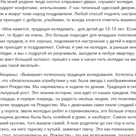
 «На моей родине люди охотно открывают двери, слушают колядки,
одарят конфетами, апельсинами. У нас типичный одесский дворик,
ли и вокруг тоже народ поздравляли. Любой способ поднять настро
и приходят с добром, улыбками, то всегда хочется ответить взаимн
: «Мне кажется, традиция колядовать - для детей до 12-13 лет. Есл
 лет, то будет не очень. Это больше подходит для младших поколен
их предков, и это хорошо, поднимается настроение у детей и взро
ним приходят и поздравляют. Сейчас я уже не колядую, а раньше мн
лядки, и мы с подругой их разучивали, заходили в любую квартиру
во взял большой колокол, пришёл к нам и начал петь колядки на ве
шка такой весёлый».
. Кицканы: «Вымирает потихоньку традиция колядования. Хотелось 
 что обязательными атрибутами у нас была звезда с изображение
имвол Рождества. Мы наряжалась и ходили по домам. Традиция в се
культурный рост. Это знание истории, она идёт от наших предков. 
 сердца, в первую очередь, ты радость несёшь людям, это позитивн
угие традиции на Рождество. Мы с девочками сами пекли сладкий 
 у порога, звали молодых ребят и соревновались, кто больше откус
енщина должна была быть хозяйкой в доме, и наоборот. Самое инт
нький кусочек, того мазали сажей. А мои родители до сих пор в ночь 
сено, на него тарелку с кутьёй, зажигают свечу. Это как поминание,
 стол, поздравляешь их. Рождество - это как возрождение, радуютс